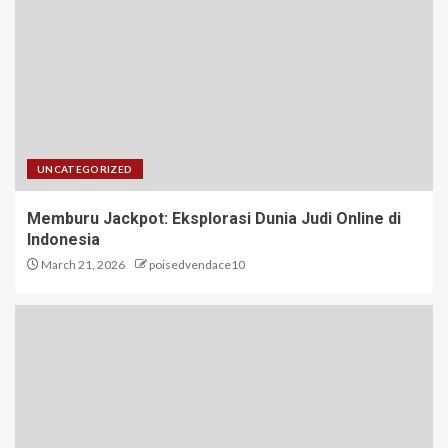
UNCATEGORIZED
Memburu Jackpot: Eksplorasi Dunia Judi Online di
Indonesia
March 21, 2026
poisedvendace10