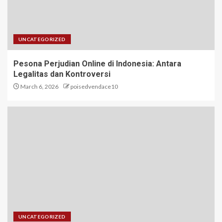
UNCATEGORIZED
Pesona Perjudian Online di Indonesia: Antara
Legalitas dan Kontroversi
March 6, 2026
poisedvendace10
UNCATEGORIZED